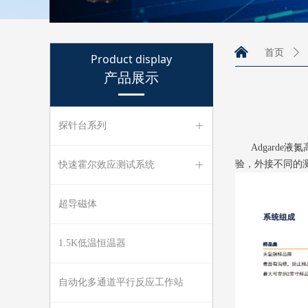
낀
首页
ꄲ
Product display
产品展示
探针台系列
ꄶ
Adgarde液
验，外接不同的
快速霍尔效应测试系统
ꄶ
超导磁体
1.5K低温恒温器
自动化多通道平行反应工作站