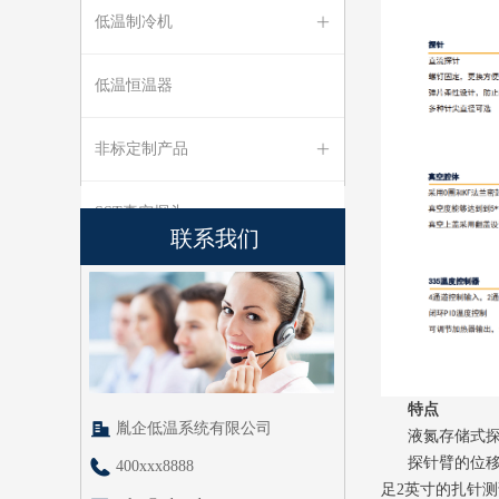
低温制冷机
ꄶ
低温恒温器
非标定制产品
ꄶ
SST真空探头
联系我们
特点
胤企低温系统有限公司
液氮存储式探针
探针臂的位移调
400xxx8888
足2英寸的扎针测