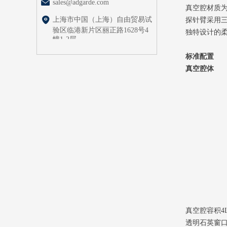
sales@adgarde.com
真空腔材质为铝
上海市中国（上海）自由贸易试
探针臂采用三同
验区临港新片区丽正路1628号4
独特设计的柔性
幢1-2层
标准配置
真空腔体
真空腔容积4L，
透明石英窗口可