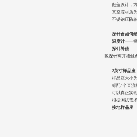
翻盖设计，方
真空腔材质为无
不锈钢压防辐
探针台如何
温度计
——
探针补偿
—
致探针离开接触
2英寸样品座
样品座大小为2
标配4个直流探
可以真正实现在
根据测试需求，
接地样品座