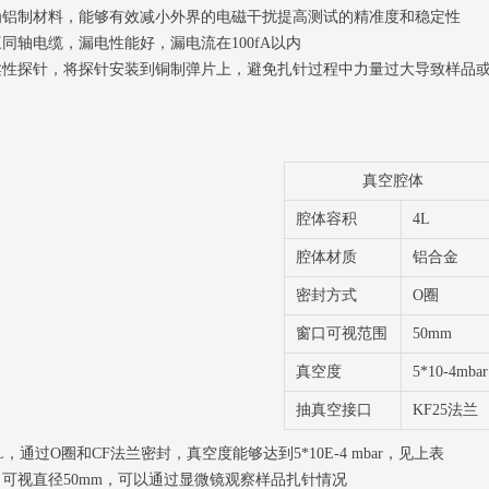
制材料，能够有效减小外界的电磁干扰提高测试的精准度和稳定性
轴电缆，漏电性能好，漏电流在100fA以内
探针，将探针安装到铜制弹片上，避免扎针过程中力量过大导致样品或
真空腔体
腔体容积
4L
腔体材质
铝合金
密封方式
O圈
窗口可视范围
50mm
真空度
5*10-4mbar
抽真空接口
KF25法兰
通过O圈和CF法兰密封，真空度能够达到5*10E-4 mbar，见上表
视直径50mm，可以通过显微镜观察样品扎针情况